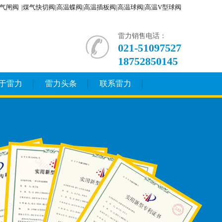
气闸阀
|煤气快切阀|高温蝶阀|高温插板阀|高温球阀|高温V型球阀
雷力销售电话：
021-51097527
18752850145
于雷力
雷力头条
联系雷力