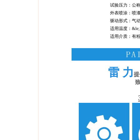
试验压力：公称压力×0
外表喷涂：喷
驱动形式：气
适用温度：&le;115
适用介质：有粉尘高温烟气、无
雷力
提