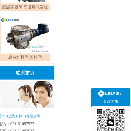
高温盲板阀|高温煤气盲板
阀
旋转卸料阀|卸料阀
联系雷力
雷力（上海）阀门有限公司
电话：
021-51097527