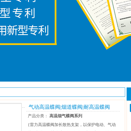
气动高温蝶阀|烟道蝶阀|耐高温蝶阀
产品分类：
高温烟气蝶阀系列
{雷力高温蝶阀加长散热支架，以保护电动、气动