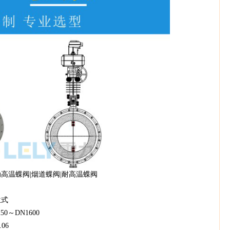
道蝶阀|耐高温蝶阀
式
1600
6