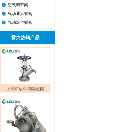
空气调节阀
气动通风蝶阀
气动双位蝶阀
雷力热销产品
上展式放料阀|釜底阀