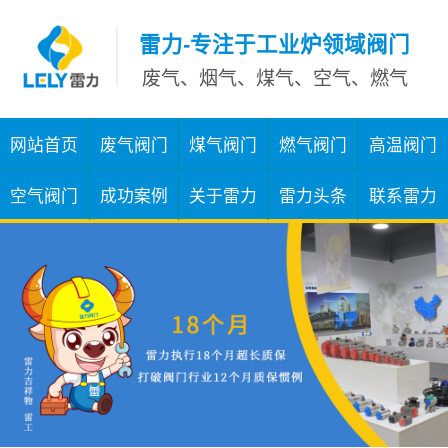
雷力-专注于工业炉领域阀门
废气、烟气、煤气、空气、燃气
网站首页
废气阀门
煤气阀门
燃气阀门
高温阀门
空气阀门
成功案例
关于雷力
雷力头条
联系雷力