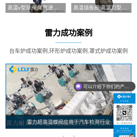
高温v型球阀|尾气进口高温球阀|负极材料高温球阀
高温插板阀|高温刀型闸阀
雷力成功案例
台车炉成功案例,环形炉成功案例,罩式炉成功案例
可以介绍下你们的产品么？
雷力超高温蝶阀应用于汽车检测行业