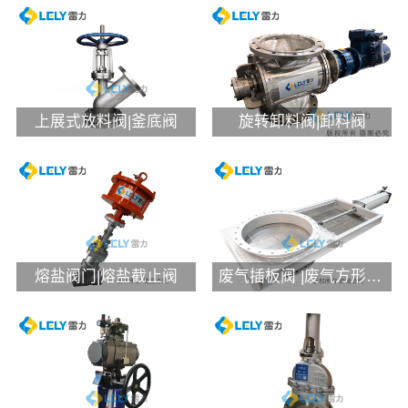
上展式放料阀|釜底阀
旋转卸料阀|卸料阀
熔盐阀门|熔盐截止阀
废气插板阀 |废气方形插板阀