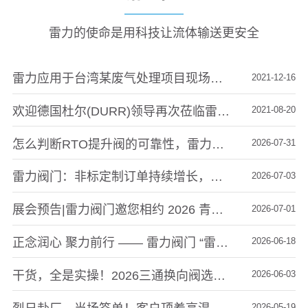
雷力的使命是用科技让流体输送更安全
雷力应用于台湾某废气处理项目现场反馈图来啦！
2021-12-16
欢迎德国杜尔(DURR)领导再次莅临雷力洽谈高温阀门技术方案
2021-08-20
怎么判断RTO提升阀的可靠性，雷力教您从这几个细节看明白
2026-07-31
雷力阀门：非标定制订单持续增长，技术实力领跑市场需求
2026-07-03
展会预告|雷力阀门邀您相约 2026 青岛蓝博化工技术装备展，扫码免费领门票
2026-07-01
正念润心 聚力前行 —— 雷力阀门 “雷友汇” 正能量分享会圆满举行
2026-06-18
干货，全是实操！2026三通换向阀选购指南！
2026-06-03
2026-05-19