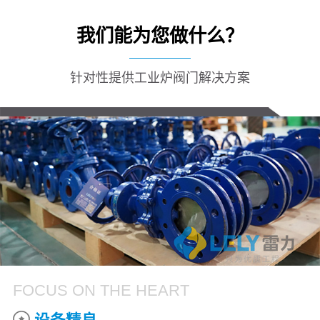
我们能为您做什么？
针对性提供工业炉阀门解决方案
FOCUS ON THE HEART