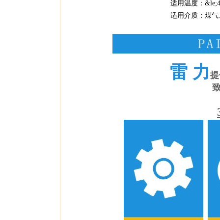
适用温度：&le;42
适用介质：煤气、天然气
雷力
提