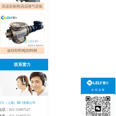
高温盲板阀|高温煤气盲板
阀
旋转卸料阀|卸料阀
联系雷力
雷力（上海）阀门有限公司
电话：
021-51097527