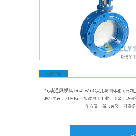
产品详情
气动通风蝶阀D641W-6C
采用与阀体相同材料
称压力&le;0.6MPa,一般适用于工业、冶金
作方便
，省力灵巧，可选多