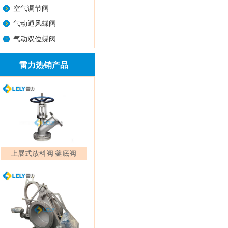
空气调节阀
气动通风蝶阀
气动双位蝶阀
雷力热销产品
上展式放料阀|釜底阀