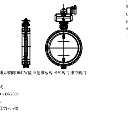
E
型|应急排放阀|出气阀门|排空阀门
式
000
6
.9倍