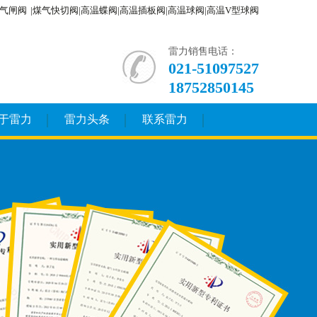
气闸阀
|煤气快切阀|高温蝶阀|高温插板阀|高温球阀|高温V型球阀
雷力销售电话：
021-51097527
18752850145
于雷力
雷力头条
联系雷力