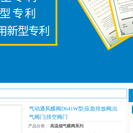
气动通风蝶阀D641W型|应急排放阀|出
气阀门|排空阀门
产品分类：
高温烟气蝶阀系列