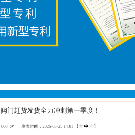
力阀门赶货发货全力冲刺第一季度！
：
600次
发表时间：2026-03-2514:01【
大
中
小
】