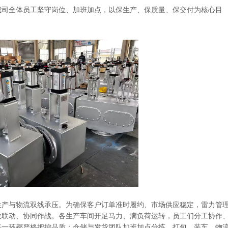
我司全体员工坚守岗位、加班加点，以保生产、保质量、保交付为核心目
生产与物流双线承压。为确保客户订单准时履约、市场供应稳定，雷力管
效联动、协同作战。各生产车间开足马力、满负荷运转，员工们分工协作
每一环都严格把控品质；仓储与发货团队加班加点分拣、打包、装车，物