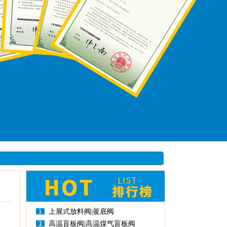
上展式放料阀|釜底阀
高温盲板阀|高温煤气盲板阀