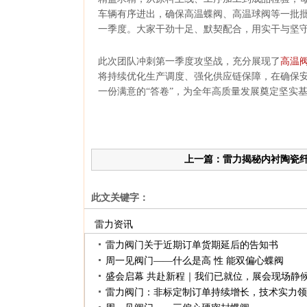
车辆有序进出，确保高温蝶阀、高温球阀等一批
一季度。大家干劲十足、默契配合，用实干与坚
此次团队冲刺第一季度攻坚战，充分展现了
高温
将持续优化生产调度、强化供应链保障，在确保安
一份满意的“答卷”，为全年高质量发展奠定坚实
上一篇：雷力揭秘内衬陶瓷
术要点！
此文关键字：
雷力资讯
雷力阀门关于近期订单货期延后的告知书
周一见阀门——什么是高性能双偏心蝶阀
盛会启幕共赴新程｜我们已就位，展会现场静
雷力阀门：非标定制订单持续增长，技术实力领