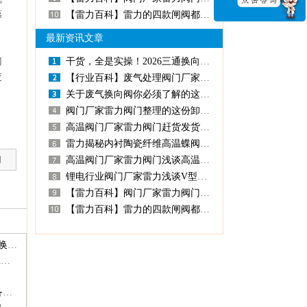
第
【雷力百科】雷力的四款闸阀都有何用？
最新资讯文章
门
干货，全是实操！2026三通换向阀选购指南！
交
【行业百科】废气处理阀门厂家雷力阀门给您支招如何选出好的废气处理蝶阀
关于废气换向阀你必须了解的这几点！
阀门厂家雷力阀门整理的这份卸料阀选购避坑指南，请查收！
高温阀门厂家雷力阀门赶货发货全力冲刺第一季度！
雷力揭秘内衬陶瓷纤维高温蝶阀的核心技术要点！
购
高温阀门厂家雷力阀门浅谈高温球阀的发展趋势
锂电行业阀门厂家雷力浅谈V型球阀在锂电池碳包覆工艺中的关键作用
【雷力百科】阀门厂家雷力阀门浅谈油气回收项目阀门选型注意事项！
【雷力百科】雷力的四款闸阀都有何用？
坚守品质初心筑牢发展根基—我司顺利完成三体系认证换签工作
匠心铸阀・智汇化工｜雷力阀门盛装亮相2026青岛化工展，圆满收官载誉而归
展会预告|雷力阀门邀您相约2026青岛蓝博化工技术装备展，扫码免费领门票