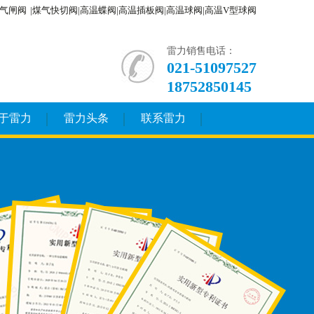
气闸阀
|煤气快切阀|高温蝶阀|高温插板阀|高温球阀|高温V型球阀
雷力销售电话：
021-51097527
18752850145
于雷力
雷力头条
联系雷力