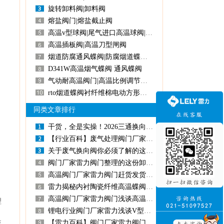
旋转卸料阀|卸料阀
熔盐阀门|熔盐截止阀
高温v型球阀|尾气进口高温球阀|负极材料高温球阀
高温插板阀|高温刀型闸阀
烟道防腐通风蝶阀|防腐烟道蝶阀|烟道蝶阀
D341W高温烟气蝶阀通风蝶阀
气动耐高温阀门|高温比例调节阀|高温调节风阀|气动超高温阀门
rto烟道蝶阀衬纤维棉电动方形高温蝶阀
同类文章排行
干货，全是实操！2026三通换向阀选购指南！
【行业百科】废气处理阀门厂家雷力阀门给您支招如何选出好的废气处理蝶阀
关于废气换向阀你必须了解的这几点！
阀门厂家雷力阀门整理的这份卸料阀选购避坑指南，请查收！
高温阀门厂家雷力阀门赶货发货全力冲刺第一季度！
雷力揭秘内衬陶瓷纤维高温蝶阀的核心技术要点！
高温阀门厂家雷力阀门浅谈高温球阀的发展趋势
理
锂电行业阀门厂家雷力浅谈V型球阀在锂电池碳包覆工艺中的关键作用
、
【雷力百科】阀门厂家雷力阀门浅谈油气回收项目阀门选型注意事项！
流