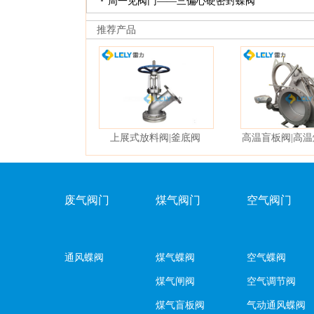
周一见阀门——三偏心硬密封蝶阀
推荐产品
上展式放料阀|釜底阀
高温盲板阀|高
阀
废气阀门
煤气阀门
空气阀门
通风蝶阀
煤气蝶阀
空气蝶阀
煤气闸阀
空气调节阀
煤气盲板阀
气动通风蝶阀