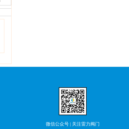
！
微信公众号|关注雷力阀门