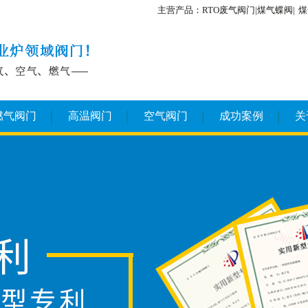
主营产品：RTO废气阀门|煤气蝶阀|
煤
燃气阀门
高温阀门
空气阀门
成功案例
关