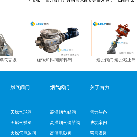
喜报！雷力阀门五月销售达标奖荣耀发放，当场领奖金
温煤气盲板
旋转卸料阀|卸料阀
熔盐阀门|熔盐截止阀
燃气阀门
烟气阀门
关于雷力
天燃气球阀
高温烟气蝶阀
雷力头条
天燃气蝶阀
高温烟气调节阀
成功案例
天燃气电磁阀
高温电磁阀
荣誉资质