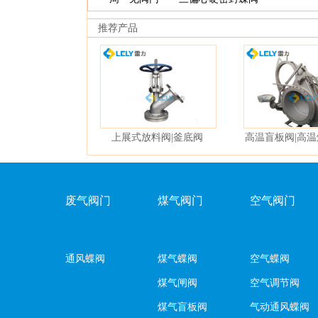
推荐产品
上展式放料阀|釜底阀
高温盲板阀|高
阀
废气阀门
煤气阀门
空气阀门
通风蝶阀
煤气蝶阀
空气蝶阀
煤气闸阀
空气调节阀
煤气盲板阀
气动通风蝶阀