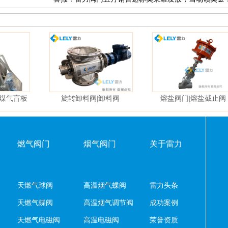
温煤气盲板
旋转卸料阀|卸料阀
熔盐阀门|熔盐截止阀
燃气阀门
烟气阀门
关于雷力
天燃气球阀
高温烟气蝶阀
雷力头条
天燃气蝶阀
高温烟气调节阀
成功案例
天燃气电磁阀
高温电磁阀
荣誉资质