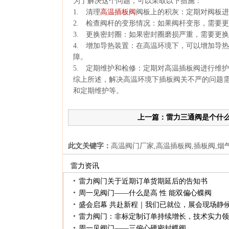
为了解决这个问题，可以采取以下措施：
1.清理
高温插板阀
阀板上的积灰：定期对阀板进
2.检查阀杆的变形情况：如果阀杆变形，需要
3.更换密封圈：如果密封圈磨损严重，需要更
4.增加导热装置：在高温环境下，可以增加导
障。
5.定期维护和检修：定期对高温插板阀进行维
综上所述，解决高温环境下插板阀关不严的问题
和定期维护等。
上一篇：雷力三通阀是个什
此文关键字：
高温阀门厂家,高温插板阀,插板阀,烟
雷力资讯
雷力阀门关于近期订单货期延后的告知书
周一见阀门——什么是高性能双偏心蝶阀
盛会启幕共赴新程｜我们已就位，展会现场静
雷力阀门：非标定制订单持续增长，技术实力领
周一见阀门——三偏心硬密封蝶阀