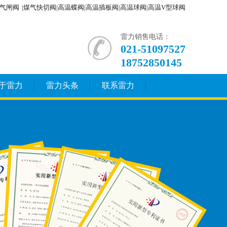
气闸阀
|煤气快切阀|高温蝶阀|高温插板阀|高温球阀|高温V型球阀
雷力销售电话：
021-51097527
18752850145
于雷力
雷力头条
联系雷力