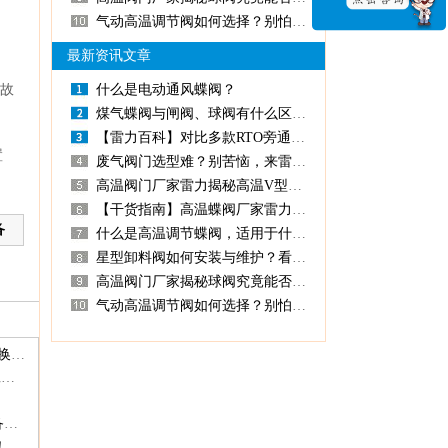
气动高温调节阀如何选择？别怕，高温阀门厂家雷力为您解答！
最新资讯文章
门故
什么是电动通风蝶阀？
煤气蝶阀与闸阀、球阀有什么区别？百科
【雷力百科】对比多款RTO旁通阀，雷力阀门的性能优势在哪里？
置
废气阀门选型难？别苦恼，来雷力免费定制您的专属选型方案！
高温阀门厂家雷力揭秘高温V型球阀是什么？用在哪里？有什么优势？
【干货指南】高温蝶阀厂家雷力阀门整理高温蝶阀优缺点！
备
什么是高温调节蝶阀，适用于什么工况？
星型卸料阀如何安装与维护？看阀门厂家雷力阀门怎么说！
高温阀门厂家揭秘球阀究竟能否耐高温！
气动高温调节阀如何选择？别怕，高温阀门厂家雷力为您解答！
坚守品质初心筑牢发展根基—我司顺利完成三体系认证换签工作
匠心铸阀・智汇化工｜雷力阀门盛装亮相2026青岛化工展，圆满收官载誉而归
展会预告|雷力阀门邀您相约2026青岛蓝博化工技术装备展，扫码免费领门票
！