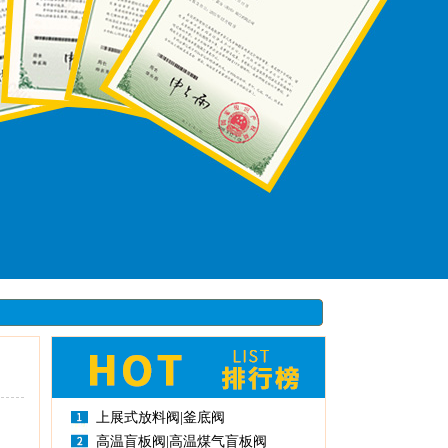
上展式放料阀|釜底阀
高温盲板阀|高温煤气盲板阀