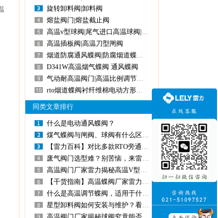
旋转卸料阀|卸料阀
温
熔盐阀门|熔盐截止阀
高温v型球阀|尾气进口高温球阀|负极材料高温球阀
高温插板阀|高温刀型闸阀
烟道防腐通风蝶阀|防腐烟道蝶阀|烟道蝶阀
D341W高温烟气蝶阀通风蝶阀
气动耐高温阀门|高温比例调节阀|高温调节风阀|气动超高温阀门
rto烟道蝶阀衬纤维棉电动方形高温蝶阀
同类文章排行
什么是电动通风蝶阀？
煤气蝶阀与闸阀、球阀有什么区别？百科
【雷力百科】对比多款RTO旁通阀，雷力阀门的性能优势在哪里？
废气阀门选型难？别苦恼，来雷力免费定制您的专属选型方案！
高温阀门厂家雷力揭秘高温V型球阀是什么？用在哪里？有什么优势？
【干货指南】高温蝶阀厂家雷力阀门整理高温蝶阀优缺点！
什么是高温调节蝶阀，适用于什么工况？
星型卸料阀如何安装与维护？看阀门厂家雷力阀门怎么说！
高温阀门厂家揭秘球阀究竟能否耐高温！