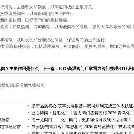
行清洗，去除积灰和杂质，以保证阀板的正常开关。
更换或调整阀杆，以确保阀门的关闭严密。
换新的密封圈，以提高阀门的密封性能。
热装置，如散热器、冷却器等，以降低阀板的温度，避免因高温导致的阀
护和检修，及时发现和处理潜在问题，保证阀门的正常运转。
需要采取多种措施，包括清理积灰、检查阀杆、更换密封圈、增加导热装
么阀？主要作用是什么
下一篇：RTO高温阀门厂家雷力阀门整理RTO设
腐蚀的原因以及预防办法。
气插板阀,高温烟气插板阀
候莅临
周一见阀门——化工阀门，更多详情可以线下见面啦！
跑市场需求
喜报！雷力阀门五月销售达标奖荣耀发放，当场领奖金